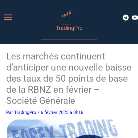
Aller
au
contenu
TradingPro
Les marchés continuent
d’anticiper une nouvelle baisse
des taux de 50 points de base
de la RBNZ en février –
Société Générale
Par
TradingPro
/ 6 février 2025 à 0h16