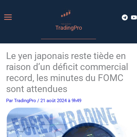
Aller
au
contenu
TradingPro
Le yen japonais reste tiède en
raison d’un déficit commercial
record, les minutes du FOMC
sont attendues
Par
TradingPro
/ 21 août 2024 à 9h49