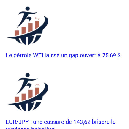
Le pétrole WTI laisse un gap ouvert à 75,69 $
EUR/JPY : une cassure de 143,62 brisera la