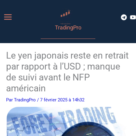
Aller
au
contenu
TradingPro
Le yen japonais reste en retrait
par rapport à l’USD ; manque
de suivi avant le NFP
américain
Par
TradingPro
/ 7 février 2025 à 14h32