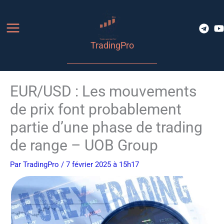
Aller
au
contenu
TradingPro
EUR/USD : Les mouvements
de prix font probablement
partie d’une phase de trading
de range – UOB Group
Par
TradingPro
/ 7 février 2025 à 15h17