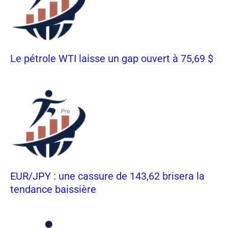
Le pétrole WTI laisse un gap ouvert à 75,69 $
EUR/JPY : une cassure de 143,62 brisera la
tendance baissière