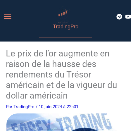
Aller
au
contenu
TradingPro
Le prix de l’or augmente en
raison de la hausse des
rendements du Trésor
américain et de la vigueur du
dollar américain
Par
TradingPro
/ 10 juin 2024 à 22h01