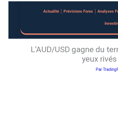
Aller
Actualité
Prévisions Forex
Analyses F
au
contenu
Investi
L’AUD/USD gagne du terra
yeux rivés 
Par
Trading