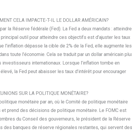
MMENT CELA IMPACTE-T-IL LE DOLLAR AMÉRICAIN?
par la Réserve fédérale (Fed). La Fed a deux mandats : atteindre
 principal outil pour atteindre ces objectifs est d’ajuster les taux
ue l’inflation dépasse la cible de 2% de la Fed, elle augmente les
dans toute l’économie. Cela se traduit par un dollar américain plu
les investisseurs internationaux. Lorsque l’inflation tombe en
levé, la Fed peut abaisser les taux d’intérêt pour encourager
ÉUNIONS SUR LA POLITIQUE MONÉTAIRE?
 politique monétaire par an, où le Comité de politique monétaire
 et prend des décisions de politique monétaire. Le FOMC est
embres du Conseil des gouverneurs, le président de la Réserve
ts des banques de réserve régionales restantes, qui servent de