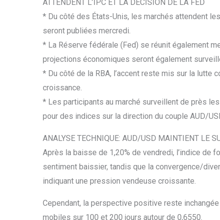
ATTENDENT L’IPC ET LA DÉCISION DE LA FED
* Du côté des États-Unis, les marchés attendent le
seront publiées mercredi.
* La Réserve fédérale (Fed) se réunit également mer
projections économiques seront également surveill
* Du côté de la RBA, l’accent reste mis sur la lutte 
croissance.
* Les participants au marché surveillent de près le
pour des indices sur la direction du couple AUD/US
ANALYSE TECHNIQUE: AUD/USD MAINTIENT LE S
Après la baisse de 1,20% de vendredi, l’indice de f
sentiment baissier, tandis que la convergence/div
indiquant une pression vendeuse croissante.
Cependant, la perspective positive reste inchangé
mobiles sur 100 et 200 jours autour de 0,6550.