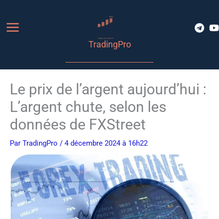
Aller
au
contenu
TradingPro
Le prix de l’argent aujourd’hui :
L’argent chute, selon les
données de FXStreet
Par
TradingPro
/ 4 décembre 2024 à 16h22