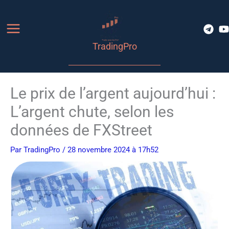
Aller
au
contenu
TradingPro
Le prix de l’argent aujourd’hui :
L’argent chute, selon les
données de FXStreet
Par
TradingPro
/ 28 novembre 2024 à 17h52