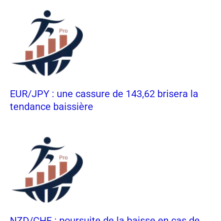
EUR/JPY : une cassure de 143,62 brisera la
tendance baissière
NZD/CHF : poursuite de la baisse en cas de