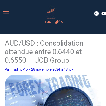
Aller
au
contenu
TradingPro
AUD/USD : Consolidation
attendue entre 0,6440 et
0,6550 – UOB Group
Par
TradingPro
/ 28 novembre 2024 à 18h37