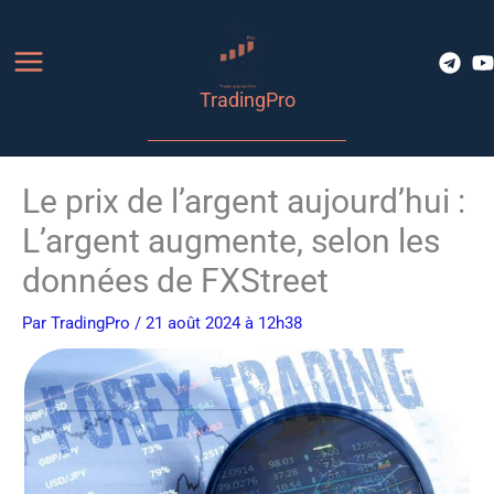
Aller
au
contenu
TradingPro
Le prix de l’argent aujourd’hui :
L’argent augmente, selon les
données de FXStreet
Par
TradingPro
/ 21 août 2024 à 12h38