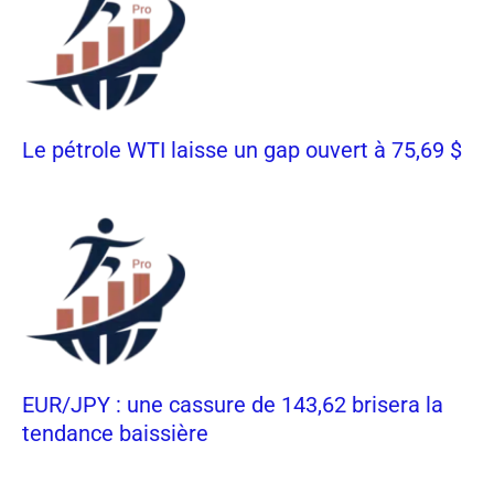
Le pétrole WTI laisse un gap ouvert à 75,69 $
EUR/JPY : une cassure de 143,62 brisera la
tendance baissière