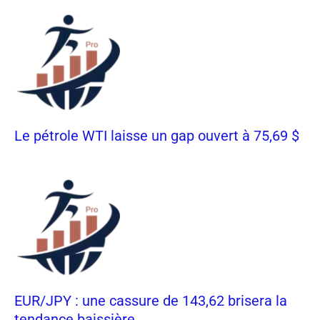
Le pétrole WTI laisse un gap ouvert à 75,69 $
EUR/JPY : une cassure de 143,62 brisera la
tendance baissière