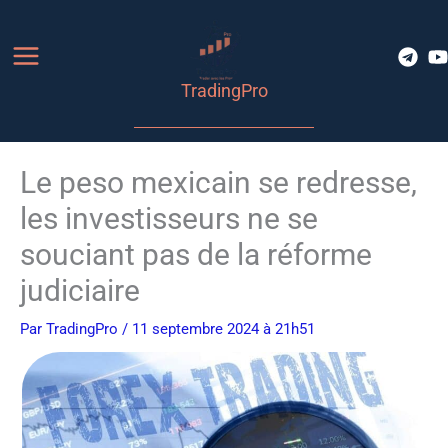
Aller
au
contenu
TradingPro
Le peso mexicain se redresse,
les investisseurs ne se
souciant pas de la réforme
judiciaire
Par
TradingPro
/ 11 septembre 2024 à 21h51