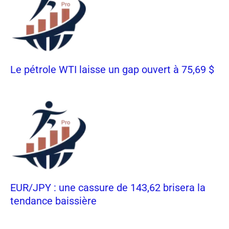
Le pétrole WTI laisse un gap ouvert à 75,69 $
EUR/JPY : une cassure de 143,62 brisera la
tendance baissière