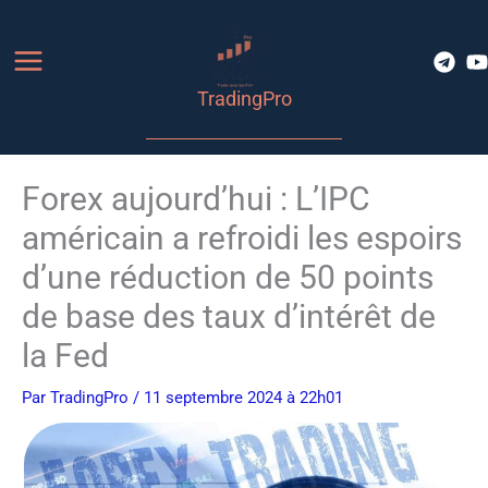
Aller
au
contenu
TradingPro
Forex aujourd’hui : L’IPC
américain a refroidi les espoirs
d’une réduction de 50 points
de base des taux d’intérêt de
la Fed
Par
TradingPro
/ 11 septembre 2024 à 22h01