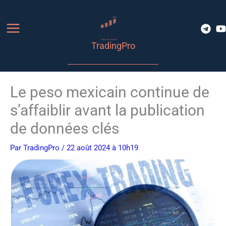
Aller
au
contenu
TradingPro
Le peso mexicain continue de
s’affaiblir avant la publication
de données clés
Par
TradingPro
/ 22 août 2024 à 10h19