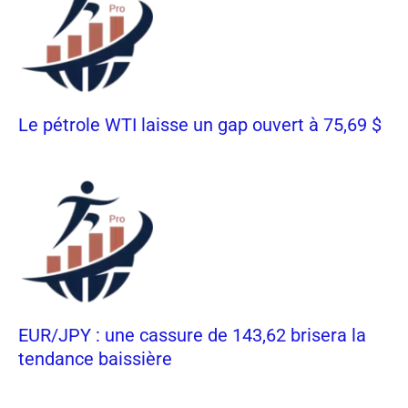
Le pétrole WTI laisse un gap ouvert à 75,69 $
EUR/JPY : une cassure de 143,62 brisera la
tendance baissière