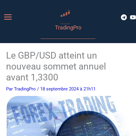
Aller
au
contenu
TradingPro
Le GBP/USD atteint un
nouveau sommet annuel
avant 1,3300
Par
TradingPro
/ 18 septembre 2024 à 21h11