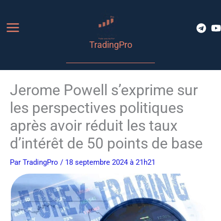
Aller
au
contenu
TradingPro
Jerome Powell s’exprime sur
les perspectives politiques
après avoir réduit les taux
d’intérêt de 50 points de base
Par
TradingPro
/ 18 septembre 2024 à 21h21