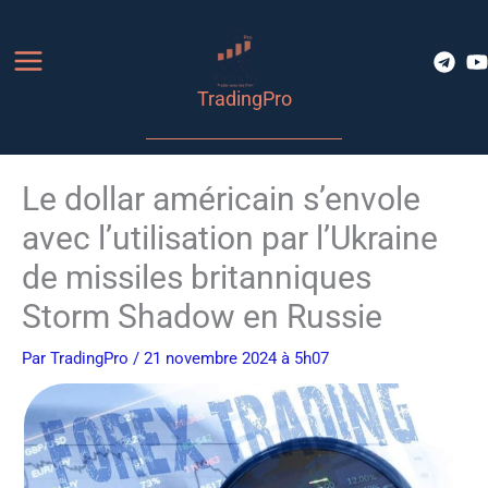
Aller
au
contenu
TradingPro
Le dollar américain s’envole
avec l’utilisation par l’Ukraine
de missiles britanniques
Storm Shadow en Russie
Par
TradingPro
/ 21 novembre 2024 à 5h07