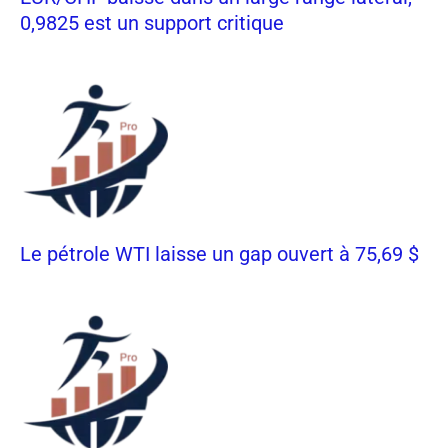
0,9825 est un support critique
Le pétrole WTI laisse un gap ouvert à 75,69 $