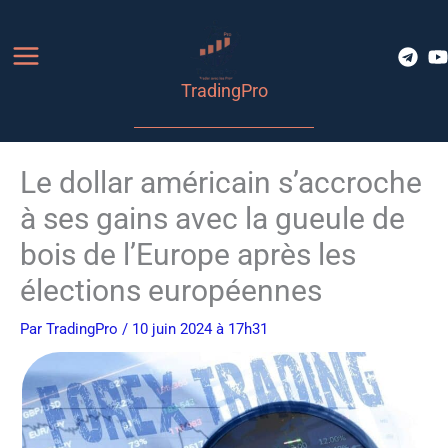
Aller
au
contenu
TradingPro
Le dollar américain s’accroche
à ses gains avec la gueule de
bois de l’Europe après les
élections européennes
Par
TradingPro
/ 10 juin 2024 à 17h31