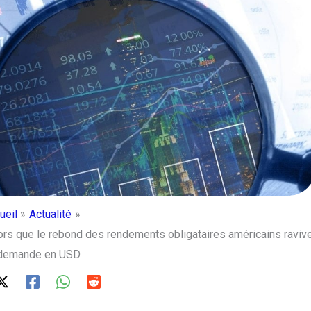
ueil
Actualité
s que le rebond des rendements obligataires américains raviv
 demande en USD