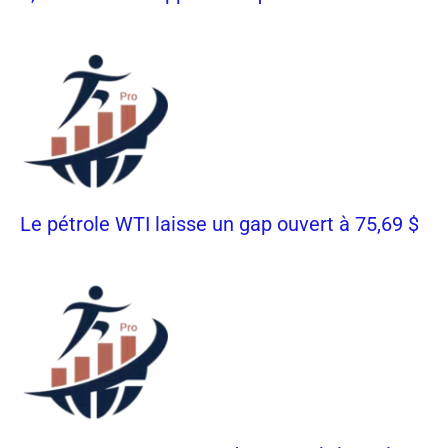
Le pétrole WTI laisse un gap ouvert à 75,69 $