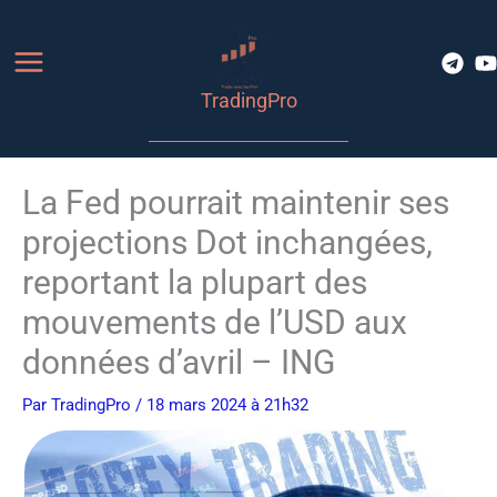
Aller
au
contenu
TradingPro
La Fed pourrait maintenir ses
projections Dot inchangées,
reportant la plupart des
mouvements de l’USD aux
données d’avril – ING
Par
TradingPro
/ 18 mars 2024 à 21h32