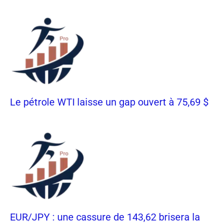
Le pétrole WTI laisse un gap ouvert à 75,69 $
EUR/JPY : une cassure de 143,62 brisera la