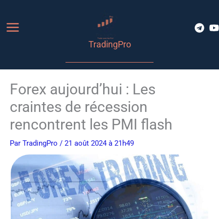
Aller
au
contenu
TradingPro
Forex aujourd’hui : Les
craintes de récession
rencontrent les PMI flash
Par
TradingPro
/ 21 août 2024 à 21h49