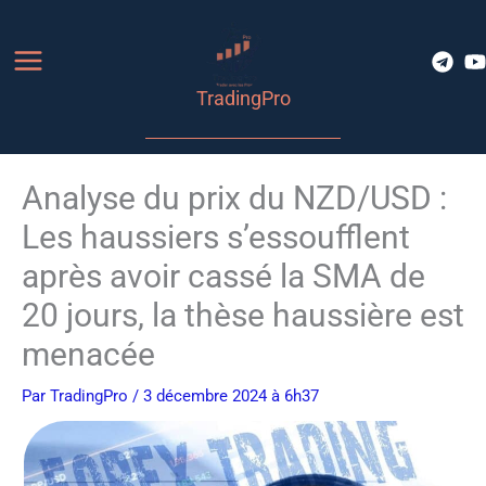
Aller
au
contenu
TradingPro
Analyse du prix du NZD/USD :
Les haussiers s’essoufflent
après avoir cassé la SMA de
20 jours, la thèse haussière est
menacée
Par
TradingPro
/ 3 décembre 2024 à 6h37