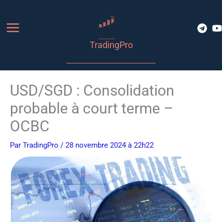
Aller
au
contenu
TradingPro
USD/SGD : Consolidation
probable à court terme –
OCBC
Par
TradingPro
/ 28 novembre 2024 à 22h22