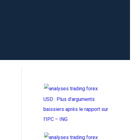
USD : Plus d’arguments
baissiers après le rapport sur
l’IPC – ING