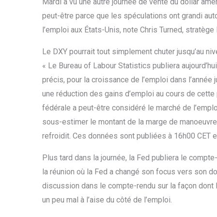
Mardi a vu une autre journée de vente du dollar amér
peut-être parce que les spéculations ont grandi aut
l’emploi aux États-Unis, note Chris Turned, stratège
Le DXY pourrait tout simplement chuter jusqu’au niv
« Le Bureau of Labour Statistics publiera aujourd’hu
précis, pour la croissance de l’emploi dans l’année 
une réduction des gains d’emploi au cours de cette 
fédérale a peut-être considéré le marché de l’empl
sous-estimer le montant de la marge de manoeuvre 
refroidit. Ces données sont publiées à 16h00 CET et
Plus tard dans la journée, la Fed publiera le compte
la réunion où la Fed a changé son focus vers son d
discussion dans le compte-rendu sur la façon dont la 
un peu mal à l’aise du côté de l’emploi.