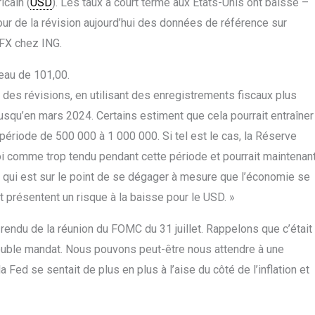
icain (
USD
). Les taux à court terme aux États-Unis ont baissé –
our de la révision aujourd’hui des données de référence sur
 FX chez ING.
eau de 101,00.
i des révisions, en utilisant des enregistrements fiscaux plus
jusqu’en mars 2024. Certains estiment que cela pourrait entraîner
période de 500 000 à 1 000 000. Si tel est le cas, la Réserve
oi comme trop tendu pendant cette période et pourrait maintenan
qui est sur le point de se dégager à mesure que l’économie se
 présentent un risque à la baisse pour le USD. »
-rendu de la réunion du FOMC du 31 juillet. Rappelons que c’était
ouble mandat. Nous pouvons peut-être nous attendre à une
Fed se sentait de plus en plus à l’aise du côté de l’inflation et