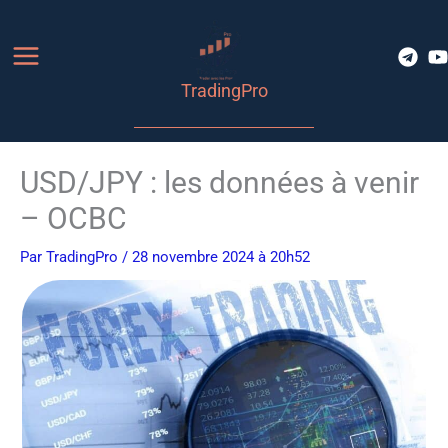
Aller
au
contenu
TradingPro
USD/JPY : les données à venir
– OCBC
Par
TradingPro
/ 28 novembre 2024 à 20h52