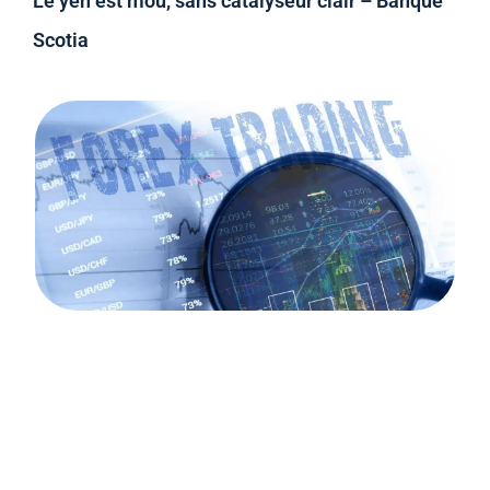
Le yen est mou, sans catalyseur clair – Banque
Scotia