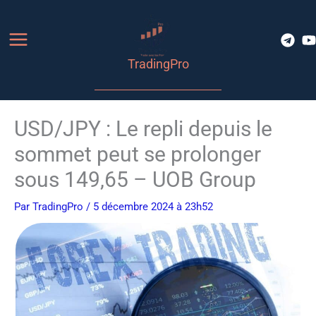
Aller
au
contenu
TradingPro
USD/JPY : Le repli depuis le
sommet peut se prolonger
sous 149,65 – UOB Group
Par
TradingPro
/ 5 décembre 2024 à 23h52