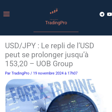
Aller
au
contenu
TradingPro
USD/JPY : Le repli de l’USD
peut se prolonger jusqu’à
153,20 – UOB Group
Par
TradingPro
/ 19 novembre 2024 à 17h07