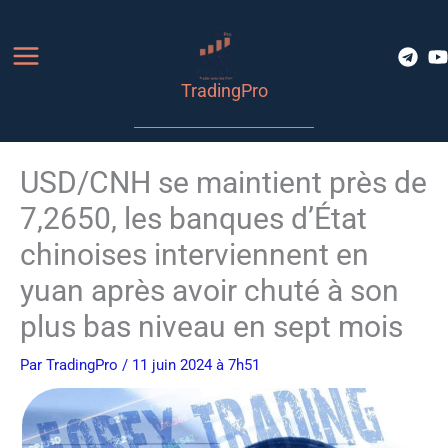
Aller
au
contenu
TradingPro
USD/CNH se maintient près de
7,2650, les banques d’État
chinoises interviennent en
yuan après avoir chuté à son
plus bas niveau en sept mois
Par
TradingPro
/ 11 juin 2024 à 7h51