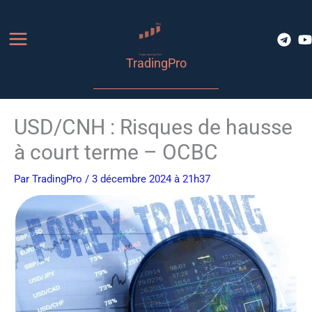
Aller
au
contenu
TradingPro
USD/CNH : Risques de hausse
à court terme – OCBC
Par
TradingPro
/ 3 décembre 2024 à 21h37