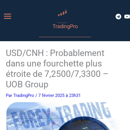
Aller
au
contenu
TradingPro
USD/CNH : Probablement
dans une fourchette plus
étroite de 7,2500/7,3300 –
UOB Group
Par
TradingPro
/ 7 février 2025 à 23h31