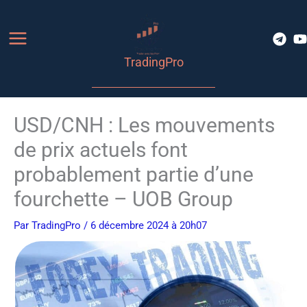
Aller
au
contenu
TradingPro
USD/CNH : Les mouvements
de prix actuels font
probablement partie d’une
fourchette – UOB Group
Par
TradingPro
/ 6 décembre 2024 à 20h07