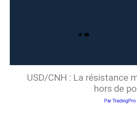
USD/CNH : La résistance m
hors de p
Par
TradingPro