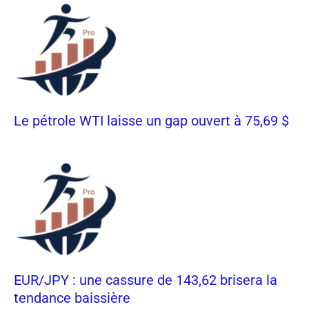
Le pétrole WTI laisse un gap ouvert à 75,69 $
EUR/JPY : une cassure de 143,62 brisera la
tendance baissière