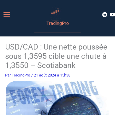
Aller
au
contenu
TradingPro
USD/CAD : Une nette poussée
sous 1,3595 cible une chute à
1,3550 – Scotiabank
Par
TradingPro
/ 21 août 2024 à 15h38