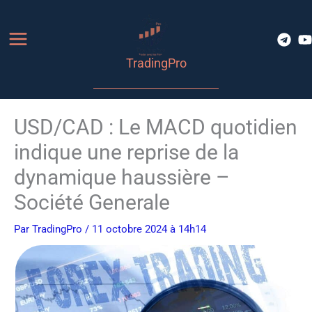
Aller
au
contenu
TradingPro
USD/CAD : Le MACD quotidien
indique une reprise de la
dynamique haussière –
Société Generale
Par
TradingPro
/ 11 octobre 2024 à 14h14