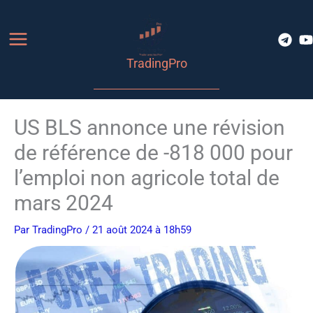
Aller
au
contenu
TradingPro
US BLS annonce une révision
de référence de -818 000 pour
l’emploi non agricole total de
mars 2024
Par
TradingPro
/ 21 août 2024 à 18h59