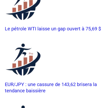
Le pétrole WTI laisse un gap ouvert à 75,69 $
EUR/JPY : une cassure de 143,62 brisera la
tendance baissière