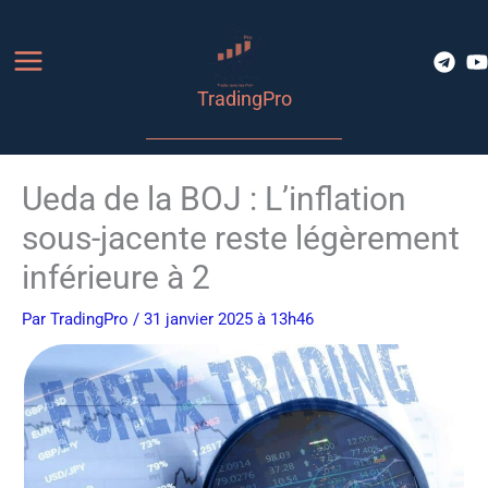
Aller
au
contenu
TradingPro
Ueda de la BOJ : L’inflation
sous-jacente reste légèrement
inférieure à 2
Par
TradingPro
/ 31 janvier 2025 à 13h46