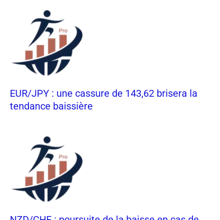
EUR/JPY : une cassure de 143,62 brisera la
tendance baissière
NZD/CHF : poursuite de la baisse en cas de