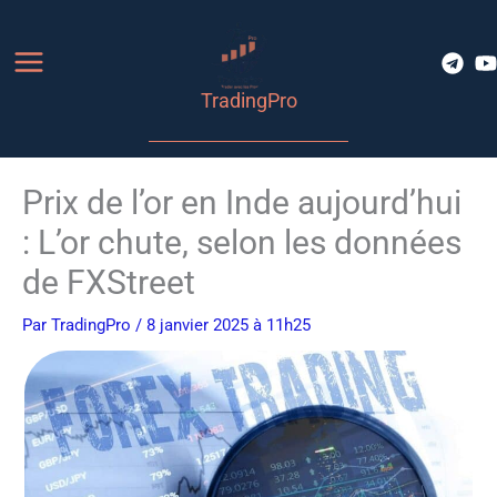
Aller
au
contenu
TradingPro
Prix de l’or en Inde aujourd’hui
: L’or chute, selon les données
de FXStreet
Par
TradingPro
/ 8 janvier 2025 à 11h25