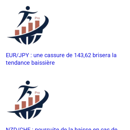
EUR/JPY : une cassure de 143,62 brisera la
tendance baissière
NZD/CHF : poursuite de la baisse en cas de