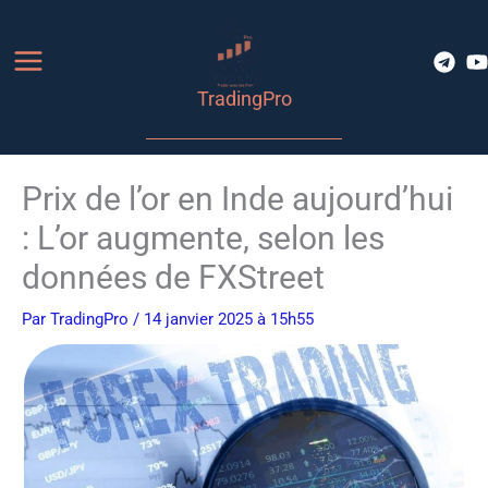
Aller
au
contenu
TradingPro
Prix de l’or en Inde aujourd’hui
: L’or augmente, selon les
données de FXStreet
Par
TradingPro
/ 14 janvier 2025 à 15h55