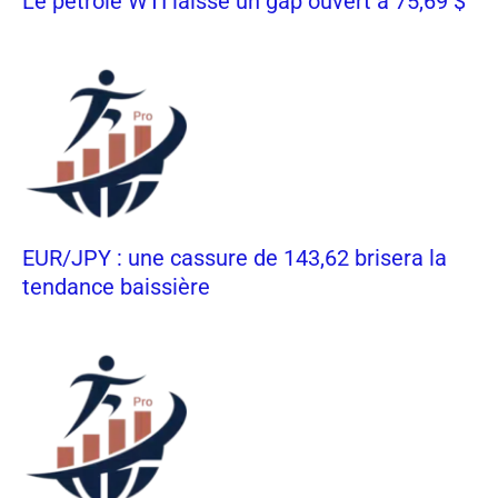
Le pétrole WTI laisse un gap ouvert à 75,69 $
EUR/JPY : une cassure de 143,62 brisera la
tendance baissière