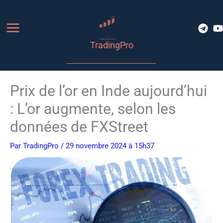
Aller
au
contenu
TradingPro
Prix de l’or en Inde aujourd’hui
: L’or augmente, selon les
données de FXStreet
Par
TradingPro
/ 29 novembre 2024 à 15h37