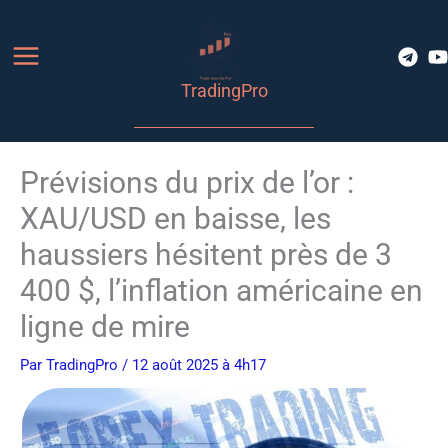
Aller
au
contenu
TradingPro
Prévisions du prix de l’or :
XAU/USD en baisse, les
haussiers hésitent près de 3
400 $, l’inflation américaine en
ligne de mire
Par
TradingPro
/ 12 août 2025 à 4h17