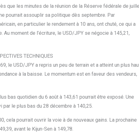
ès que les minutes de la réunion de la Réserve fédérale de juill
ne pourrait assouplir sa politique dès septembre. Par
cain, en particulier le rendement à 10 ans, ont chuté, ce qui a
ive. Au moment de l’écriture, le USD/JPY se négocie à 145,21,
SPECTIVES TECHNIQUES
9, le USD/JPY a repris un peu de terrain et a atteint un plus hau
endance à la baisse. Le momentum est en faveur des vendeurs,
s bas quotidien du 6 août à 143,61 pourrait être exposé. Une
ivi par le plus bas du 28 décembre à 140,25.
, cela pourrait ouvrir la voie à de nouveaux gains. La prochaine
49,39, avant le Kijun-Sen à 149,78.