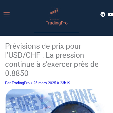
Aller
au
contenu
TradingPro
Prévisions de prix pour
l’USD/CHF : La pression
continue à s’exercer près de
0.8850
Par
TradingPro
/ 25 mars 2025 à 23h19