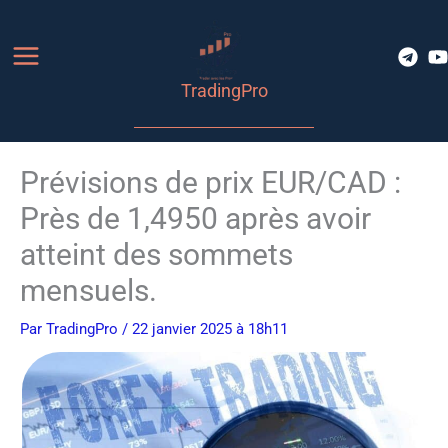
Aller
au
contenu
TradingPro
Prévisions de prix EUR/CAD :
Près de 1,4950 après avoir
atteint des sommets
mensuels.
Par
TradingPro
/ 22 janvier 2025 à 18h11