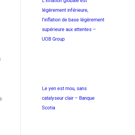
L’inflation globale est
légèrement inférieure,
l’inflation de base légèrement
supérieure aux attentes –
UOB Group
i
Le yen est mou, sans
catalyseur clair – Banque
i
e
Scotia