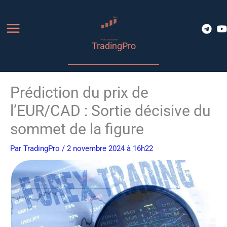
Aller
au
contenu
TradingPro
Prédiction du prix de
l’EUR/CAD : Sortie décisive du
sommet de la figure
Par
TradingPro
/ 2 novembre 2024 à 16h22