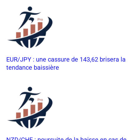
EUR/JPY : une cassure de 143,62 brisera la
tendance baissière
NZD/CHF : poursuite de la baisse en cas de