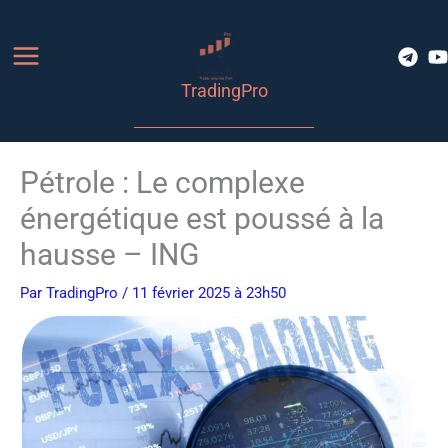
Aller
au
contenu
TradingPro
Pétrole : Le complexe
énergétique est poussé à la
hausse – ING
Par
TradingPro
/ 11 février 2025 à 23h50