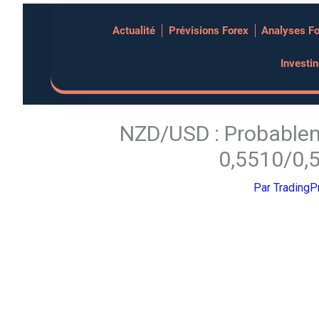
Aller
Actualité
Prévisions Forex
Analyses F
au
contenu
Investi
NZD/USD : Probablem
0,5510/0,
Par
Trading