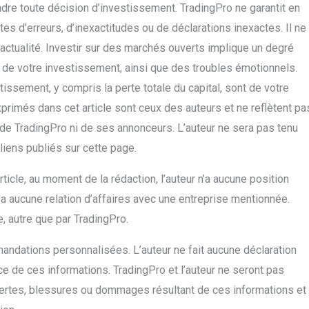
re toute décision d’investissement. TradingPro ne garantit en
 d’erreurs, d’inexactitudes ou de déclarations inexactes. Il ne
’actualité. Investir sur des marchés ouverts implique un degré
ie de votre investissement, ainsi que des troubles émotionnels.
tissement, y compris la perte totale du capital, sont de votre
xprimés dans cet article sont ceux des auteurs et ne reflètent pa
e de TradingPro ni de ses annonceurs. L’auteur ne sera pas tenu
liens publiés sur cette page.
rticle, au moment de la rédaction, l’auteur n’a aucune position
’a aucune relation d’affaires avec une entreprise mentionnée.
e, autre que par TradingPro.
andations personnalisées. L’auteur ne fait aucune déclaration
nce de ces informations. TradingPro et l’auteur ne seront pas
ertes, blessures ou dommages résultant de ces informations et