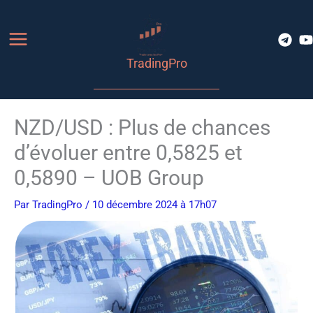
Aller
au
contenu
TradingPro
NZD/USD : Plus de chances
d’évoluer entre 0,5825 et
0,5890 – UOB Group
Par
TradingPro
/ 10 décembre 2024 à 17h07